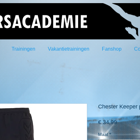
Trainingen
Vakantietrainingen
Fanshop
Co
Chester Keeper p
Prijs
€ 34,99
Maat
*