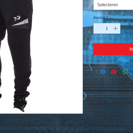
Selecteren
Aantal
*
I
 de heupen en knieën