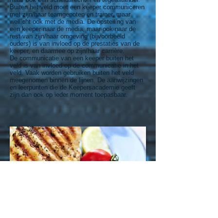
Buiten het veld moet een keeper communiceren
met zijn/haar teamgenoten en trainer, maar
wellicht ook met de media. De opstelling van
een keeper naar de media, maar ook naar de
rest van zijn/haar omgeving (bijvoorbeeld
ouders) is van invloed op de prestaties van de
keeper, en daarmee op zijn/haar carrière.
De communicatie van een keeper buiten het
veld is van invloed op de communicatie in het
veld. Vaak worden gebruiken buiten het veld
meegenomen binnen de lijnen. De aanwijzingen
en leerpunten die de Keepersacademie geeft
zijn dan ook op ieder moment toepasbaar.