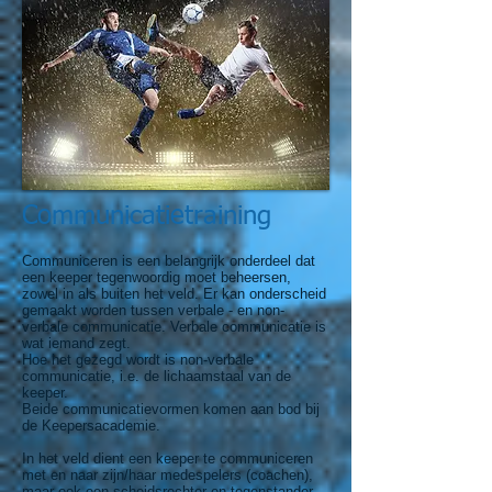
Communicatietraining
Communiceren is een belangrijk onderdeel dat
een keeper tegenwoordig moet beheersen,
zowel in als buiten het veld. Er kan onderscheid
gemaakt worden tussen verbale - en non-
verbale communicatie. Verbale communicatie is
wat iemand zegt.
Hoe het gezegd wordt is non-verbale
communicatie, i.e. de lichaamstaal van de
keeper.
Beide communicatievormen komen aan bod bij
de Keepersacademie.
In het veld dient een keeper te communiceren
met en naar zijn/haar medespelers (coachen),
maar ook een scheidsrechter en tegenstander.