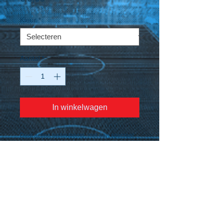
Kleur
*
Aantal
*
In winkelwagen
Dual action ballenpomp, met een speciaal
luchtventielsysteem.
Het slimme dual action ontwerp van de
pomp geeft een luchtstroom bij zowel de
opgaande als neerwaartse pompbeweging
en is ideaal voor het oppompen van een
bal.