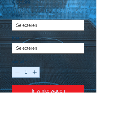
Prijs
€ 32,99
Maat
*
Kleur
*
Aantal
*
In winkelwagen
De ClimaTec finish van dit keepersshirt
zorgt voor optimale vochtafvoer. Het shirt
bevat doorgestikte padding op beide
mouwen, de manchetten zijn van rib-